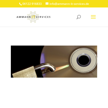
06122 916833
info@ammann-it-services.de