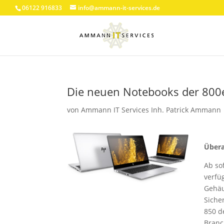
06122 916833
info@ammann-it-services.de
Die neuen Notebooks der 800er
von
Ammann IT Services Inh. Patrick Ammann
Überal
Ab so
verfü
Gehäu
Siche
850 d
Branc