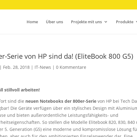
Home
Über uns
Projekte mit uns
Produkte
-Serie von HP sind da! (EliteBook 800 G5)
|
Feb. 28, 2018
|
IT-News
|
0 Kommentare
l stillvoll arbeiten!
fort sind die
neuen Notebooks der 800er-Serie
von HP bei Tech Da
gbar! Die Geräte verfügen über ein stylisches Design mit Aluminiu
se und bieten außerordentliche Leistungsfähigkeits- und
rheitseigenschaften. So stellen die Modelle Elitebook 820, 830, 840
er 5. Generation (G5) eine moderne und kompromisslose Lösung für
hen, aber auch für den ambitionierten Einzelanwender dar. Eine