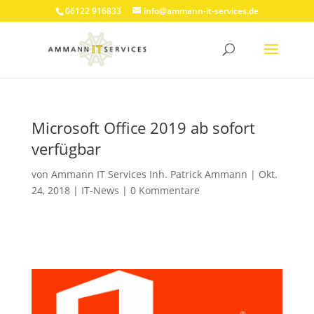
06122 916833
info@ammann-it-services.de
Microsoft Office 2019 ab sofort
verfügbar
von
Ammann IT Services Inh. Patrick Ammann
|
Okt.
24, 2018
|
IT-News
|
0 Kommentare